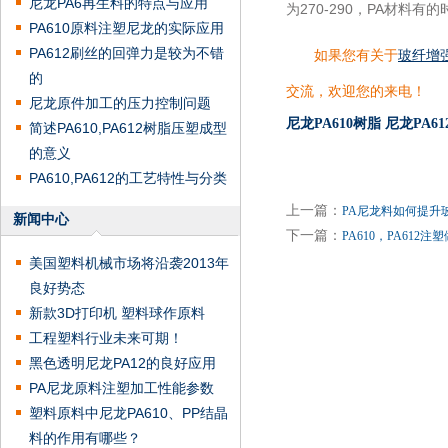
尼龙PA6再生料的特点与应用
为270-290，PA材
PA610原料注塑尼龙的实际应用
PA612刷丝的回弹力是较为不错
如果您有关于
玻纤增
的
交流，欢迎您的来电！
尼龙原件加工的压力控制问题
尼龙PA610树脂
尼龙PA6
简述PA610,PA612树脂压塑成型
的意义
PA610,PA612的工艺特性与分类
上一篇：
PA尼龙料如何提升
新闻中心
下一篇：
PA610，PA612
美国塑料机械市场将沿袭2013年
良好势态
新款3D打印机 塑料球作原料
工程塑料行业未来可期！
黑色透明尼龙PA12的良好应用
PA尼龙原料注塑加工性能参数
塑料原料中尼龙PA610、PP结晶
料的作用有哪些？