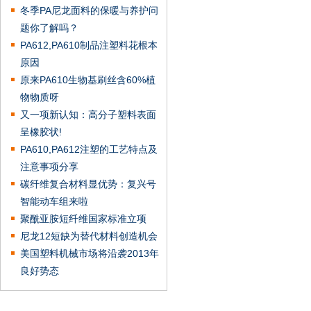
冬季PA尼龙面料的保暖与养护问
题你了解吗？
PA612,PA610制品注塑料花根本
原因
原来PA610生物基刷丝含60%植
物物质呀
又一项新认知：高分子塑料表面
呈橡胶状!
PA610,PA612注塑的工艺特点及
注意事项分享
碳纤维复合材料显优势：复兴号
智能动车组来啦
聚酰亚胺短纤维国家标准立项
尼龙12短缺为替代材料创造机会
美国塑料机械市场将沿袭2013年
良好势态