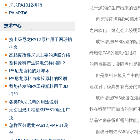
尼龙PA1012树脂
龙干燥的好生产出来的玻
PA MXD6
但是玻纤增强PA6缩水
技术中心
之内软化，熔点会比较明
挤出级尼龙PA12原料用于网球拍
玻纤增强PA6区别的粘
护套
纤增强PA6的流动性很好
高粘度改性尼龙主要的薄膜介绍
塑料原料产生静电怎样消除？
的熔点很高，凝固点也是
PA尼龙齿轮的好与坏
但是熔料在模具当中的随
PA尼龙原料与橡胶原料的区别
蓄势待发的PA工程塑料用于3D
速注射，模具要有充分的
打印
玻纤增强PA6硬度在熔
各类PA尼龙料的用途说明
料在料筒里面加热的时间不
无卤阻燃工程塑料PA610应用广
泛
结晶性来获得所需的性能
怎样区分尼龙PA612,PP,PBT刷
但玻纤增强PA6缩水料温在
丝