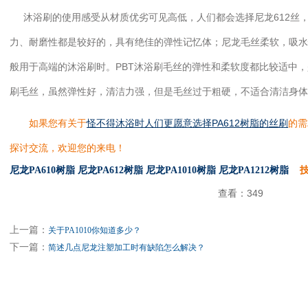
沐浴刷的使用感受从材质优劣可见高低，人们都会选择尼龙612丝，
力、耐磨性都是较好的，具有绝佳的弹性记忆体；尼龙毛丝柔软，吸
般用于高端的沐浴刷时。PBT沐浴刷毛丝的弹性和柔软度都比较适中，
刷毛丝，虽然弹性好，清洁力强，但是毛丝过于粗硬，不适合清洁身体
如果您有关于
怪不得沐浴时人们更愿意选择PA612树脂的丝刷
的需
探讨交流，欢迎您的来电！
尼龙PA610树脂
尼龙PA612树脂
尼龙PA1010树脂
尼龙PA1212树脂
技
查看：
349
上一篇：
关于PA1010你知道多少？
下一篇：
简述几点尼龙注塑加工时有缺陷怎么解决？