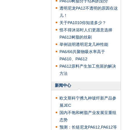
PA610树脂分子结构的划分
透明尼龙PA12不透明的原因在这
儿！
关于PA1010你知道多少？
怪不得沐浴时人们更愿意选择
PA612树脂的丝刷
举例说明透明尼龙几种性能
PA6/66共聚物吸水率高于
PA610、PA612
PA612原料产生加工焦斑的解决
方法
新闻中心
欧文斯科宁携九种玻纤新产品参
展JEC
国内不饱和树脂产业发展呈重组
态势
预测：长链尼龙PA612,PA612等