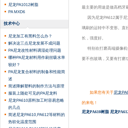
尼龙PA1012树脂
最主要的用途是做高档牙
PA MXD6
因为尼龙PA612属于
技术中心
璃刷的运转中不变形。直
尼龙加工有黑料怎么办？
长，强度好。
解决这三点尼龙发展不成问题
特别在打磨高端摄像机镜头
PA尼龙改性材料调湿处理问题
哪种PA尼龙材料用作刷丝吸水率
要不伤玻璃，又要有打磨功
较好？
PA尼龙复合材料的制备和性能简
述
简述降解塑料的制作方法与原理
如果您有关于
尼龙PA
服装上随处可见的PA尼龙料
尼龙PA610原料加工时容易忽略
的来电！
的几点
尼龙PA610树脂
尼龙PA6
简述尼龙PA610,PA612等材料的
热软化温度范围