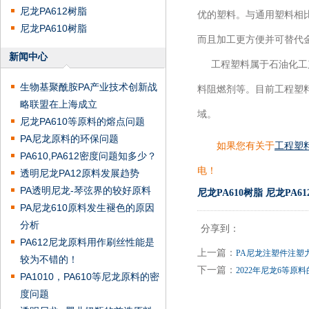
尼龙PA612树脂
优的塑料。与通用塑料相
尼龙PA610树脂
而且加工更方便并可替代
新闻中心
工程塑料属于石油化工产
生物基聚酰胺PA产业技术创新战
料阻燃剂等。目前工程塑
略联盟在上海成立
域。
尼龙PA610等原料的熔点问题
PA尼龙原料的环保问题
如果您有关于
工程塑
PA610,PA612密度问题知多少？
电！
透明尼龙PA12原料发展趋势
PA透明尼龙-琴弦界的较好原料
尼龙PA610树脂
尼龙PA6
PA尼龙610原料发生褪色的原因
分析
分享到：
PA612尼龙原料用作刷丝性能是
上一篇：
PA尼龙注塑件注塑
较为不错的！
下一篇：
2022年尼龙6等原
PA1010，PA610等尼龙原料的密
度问题