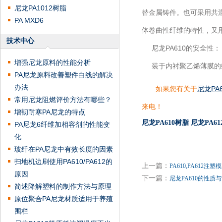
尼龙PA1012树脂
替金属铸件。也可采用共
PA MXD6
体卷曲性纤维的特性，又
技术中心
尼龙PA610的安全性：
增强尼龙原料的性能分析
装于内衬聚乙烯薄膜的编
PA尼龙原料改善塑件白线的解决
办法
如果您有关于
尼龙PA
常用尼龙阻燃评价方法有哪些？
来电！
增韧耐寒PA尼龙的特点
尼龙PA610树脂
尼龙PA6
PA尼龙6纤维加相容剂的性能变
化
玻纤在PA尼龙中有效长度的因素
扫地机边刷使用PA610/PA612的
上一篇：
PA610,PA612
原因
下一篇：
尼龙PA610的性质
简述降解塑料的制作方法与原理
原位聚合PA尼龙材质适用于养殖
围栏