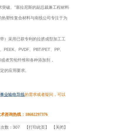
突破。”塞拉尼斯的副总裁兼工程材料
拉尼斯的热塑性复合材料与南线公司专注于为
强热塑性塑料带）采用已获专利的拉挤成型加工工
EK、PVDF、PBT/PET、PP、
纤维和或者芳纶纤维和各种添加剂，
多种特定的应用要求。
事业输电导线
的需求或者疑问，可以
术咨询热线：18602297376
数：307
【
打印此页
】 【
关闭
】