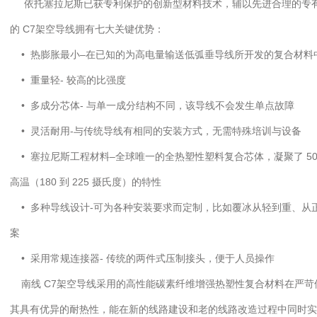
依托塞拉尼斯已获专利保护的创新型材料技术，辅以先进合理的专有加工工艺，
的 C7架空导线拥有七大关键优势：
• 热膨胀最小–在已知的为高电量输送低弧垂导线所开发的复合材料
• 重量轻- 较高的比强度
• 多成分芯体- 与单一成分结构不同，该导线不会发生单点故障
• 灵活耐用-与传统导线有相同的安装方式，无需特殊培训与设备
• 塞拉尼斯工程材料–全球唯一的全热塑性塑料复合芯体，凝聚了 5
高温（180 到 225 摄氏度）的特性
• 多种导线设计-可为各种安装要求而定制，比如覆冰从轻到重、从
案
• 采用常规连接器- 传统的两件式压制接头，便于人员操作
南线 C7架空导线采用的高性能碳素纤维增强热塑性复合材料在严苛使
其具有优异的耐热性，能在新的线路建设和老的线路改造过程中同时实