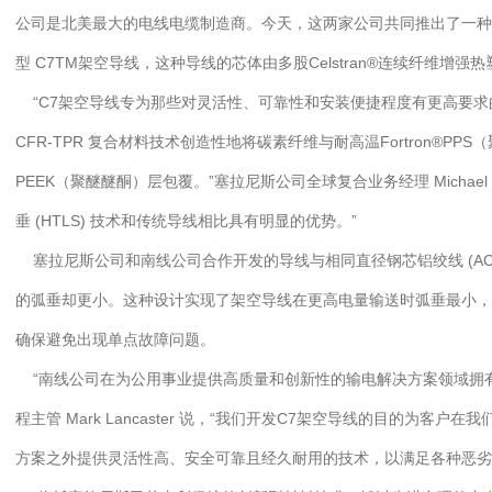
公司是北美最大的电线电缆制造商。今天，这两家公司共同推出了一
型 C7TM架空导线，这种导线的芯体由多股Celstran®连续纤维增强热塑性
“C7架空导线专为那些对灵活性、可靠性和安装便捷程度有更高要求的公用
CFR-TPR 复合材料技术创造性地将碳素纤维与耐高温Fortron®P
PEEK（聚醚醚酮）层包覆。”塞拉尼斯公司全球复合业务经理 Michael
垂 (HTLS) 技术和传统导线相比具有明显的优势。”
塞拉尼斯公司和南线公司合作开发的导线与相同直径钢芯铝绞线 (AC
的弧垂却更小。这种设计实现了架空导线在更高电量输送时弧垂最小，而且多股 
确保避免出现单点故障问题。
“南线公司在为公用事业提供高质量和创新性的输电解决方案领域拥有 
程主管 Mark Lancaster 说，“我们开发C7架空导线的目的为客户在我
方案之外提供灵活性高、安全可靠且经久耐用的技术，以满足各种恶劣