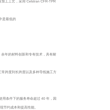
采用 Celstran CFR-TPR
中是最低的
0 余年的材料创新和专有技术，具有耐
正常跨度到长跨度以及多种导线施工方
用条件下的服务寿命超过 40 年，因
现节约成本和提高性能。