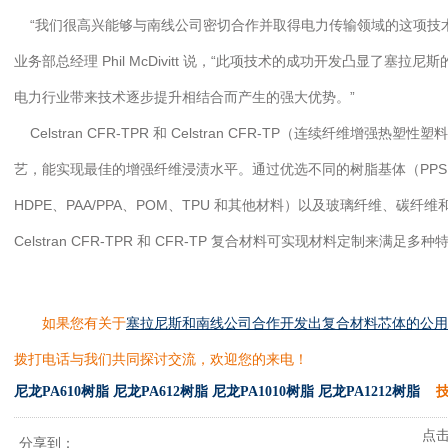
“我们很高兴能够与南线公司密切合作并取得电力传输领域的这项技术
业务部总经理 Phil McDivitt 说，“此项技术的成功开发凸显了塞
电力行业带来技术逐步提升相结合而产生的强大优势。”
Celstran CFR-TPR 和 Celstran CFR-TP（连续纤维增
艺，能实现最佳的增强纤维浸渍水平。通过优选不同的树脂基体（PPS、PE
HDPE、PAA/PPA、POM、TPU 和其他材料）以及玻璃纤维、碳
Celstran CFR-TPR 和 CFR-TP 复合材料可实现材料定制来满足
如果您有关于
塞拉尼斯和南线公司合作开发出复合材料芯体的公用
拨打电话与我们共同探讨交流，欢迎您的来电！
尼龙PA610树脂
尼龙PA612树脂
尼龙PA1010树脂
尼龙PA1212树脂
技
点击次
分享到：