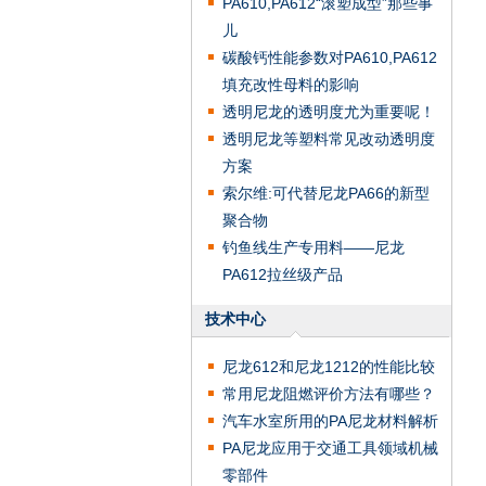
PA610,PA612“滚塑成型”那些事
儿
碳酸钙性能参数对PA610,PA612
填充改性母料的影响
透明尼龙的透明度尤为重要呢！
透明尼龙等塑料常见改动透明度
方案
索尔维:可代替尼龙PA66的新型
聚合物
钓鱼线生产专用料——尼龙
PA612拉丝级产品
技术中心
尼龙612和尼龙1212的性能比较
常用尼龙阻燃评价方法有哪些？
汽车水室所用的PA尼龙材料解析
PA尼龙应用于交通工具领域机械
零部件