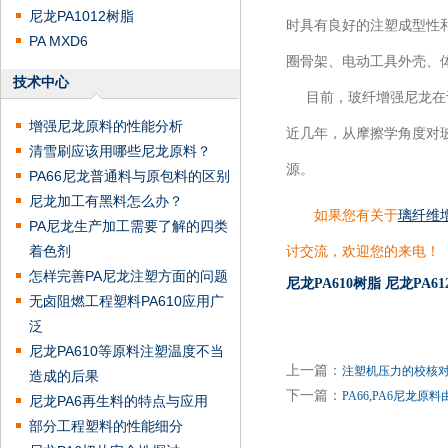
尼龙PA1012树脂
时具有良好的注塑成型性
PA MXD6
圈骨架、电动工具外壳、
技术中心
目前，玻纤增强尼龙在许
增强尼龙原料的性能分析
近几年，从摩擦学角度对
清雪刷应该用哪些尼龙原料？
源。
PA66尼龙普通料与原包料的区别
尼龙加工有黑料怎么办？
如果您有关于
璃纤维
PA尼龙生产加工需要了解的四类
着色剂
讨交流，欢迎您的来电！
怎样完善PA尼龙注塑方面的问题
尼龙PA610树脂
尼龙PA6
无卤阻燃工程塑料PA610应用广
泛
尼龙PA610等原料注塑温度不当
上一篇：
注塑机压力的校核对PA
造成的后果
下一篇：
PA66,PA6尼龙
尼龙PA6再生料的特点与应用
部分工程塑料的性能细分