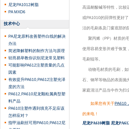
尼龙PA1012树脂
高温耐酸碱等特性，比较适
PA MXD6
或PA1010的回弹性更
技术中心
洁的毛刷条及门窗底部的
PA尼龙原料改善塑件白线的解决
聚丙烯（PP）材质的毛
办法
使用容易变形并难于恢复
简述降解塑料的制作方法与原理
轻而易举教你识别尼龙常见塑料
毛刷辊等。
可能影响PA612注塑质量的几点
动物毛材质的毛刷，如猪
因素
有效提升PA610,PA612注塑光泽
石、钢琴等物品的表面抛
度的方法
家庭清洁产品当中作为扫
PA612,PA610尼龙颗粒属典型塑
料产品
如果您有关于
PA61
PA610注塑件遇到填充不足应该
的来电！
怎样应对？
指甲油刷丝可用PA610,PA612尼
尼龙PA610树脂
尼龙PA6