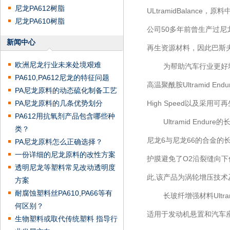
尼龙PA612树脂
ULtramidBalan
尼龙PA610树脂
公司50多年前曾生产过尼
新闻中心
再生资源材料，因此巴斯
欧洲尼龙行业未来处境艰难
为帮助汽车行业更好地应
PA610,PA612尼龙的特征问题
高温聚酰胺Ultramid End
PA尼龙原料的动态硫化制备工艺
PA尼龙原料的几条优势划分
High Speed以及采用可再生
PA612用抗氧剂产品包含哪些种
Ultramid Endur
类？
尼龙6与尼龙66的合金的
PA尼龙原料怎么正确选择？
一份详细的尼龙原料的改性方案
护膜避免了O2沿裂缝向下侵
透明尼龙等塑料常见改动透明度
此,该产品为涡轮增压技
方案
耐腐蚀塑料丝PA610,PA66等有
长玻纤增强材料Ultram
何区别？
适用于发动机悬置和汽车
生物塑料或取代传统塑料 指导行