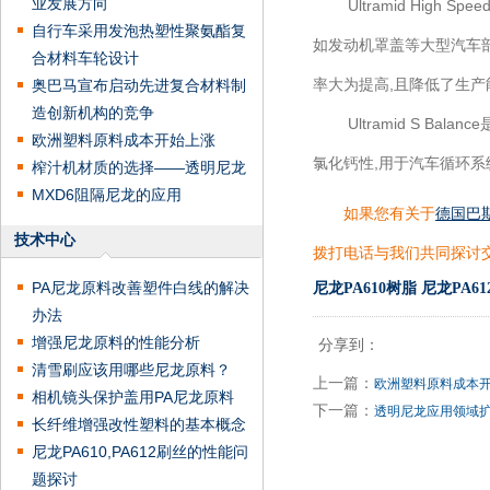
业发展方向
Ultramid High 
自行车采用发泡热塑性聚氨酯复
如发动机罩盖等大型汽车
合材料车轮设计
率大为提高,且降低了生产
奥巴马宣布启动先进复合材料制
造创新机构的竞争
Ultramid S Ba
欧洲塑料原料成本开始上涨
氯化钙性,用于汽车循环系
榨汁机材质的选择——透明尼龙
MXD6阻隔尼龙的应用
如果您有关于
德国巴
技术中心
拨打电话与我们共同探讨
PA尼龙原料改善塑件白线的解决
尼龙PA610树脂
尼龙PA6
办法
增强尼龙原料的性能分析
分享到：
清雪刷应该用哪些尼龙原料？
上一篇：
欧洲塑料原料成本
相机镜头保护盖用PA尼龙原料
下一篇：
透明尼龙应用领域扩
长纤维增强改性塑料的基本概念
尼龙PA610,PA612刷丝的性能问
题探讨