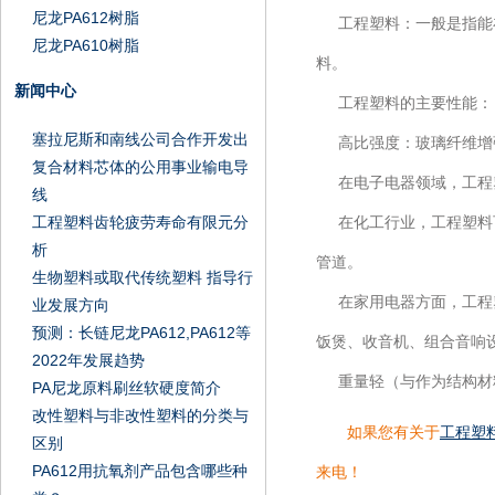
尼龙PA612树脂
工程塑料：一般是指能在
尼龙PA610树脂
料。
新闻中心
工程塑料的主要性能：
塞拉尼斯和南线公司合作开发出
高比强度：玻璃纤维增强
复合材料芯体的公用事业输电导
在电子电器领域，工程塑
线
工程塑料齿轮疲劳寿命有限元分
在化工行业，工程塑料可
析
管道。
生物塑料或取代传统塑料 指导行
在家用电器方面，工程塑
业发展方向
预测：长链尼龙PA612,PA612等
饭煲、收音机、组合音响
2022年发展趋势
重量轻（与作为结构材料被
PA尼龙原料刷丝软硬度简介
改性塑料与非改性塑料的分类与
如果您有关于
工程塑
区别
PA612用抗氧剂产品包含哪些种
来电！